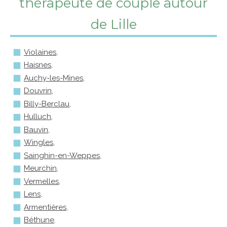
thérapeute de couple autour
de Lille
Violaines
,
Haisnes
,
Auchy-les-Mines
,
Douvrin
,
Billy-Berclau
,
Hulluch
,
Bauvin,
Wingles,
Sainghin-en-Weppes,
Meurchin,
Vermelles,
Lens,
Armentières,
Béthune
.