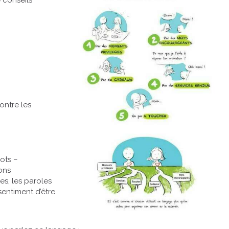
 conseils
ntre les
ots –
ons
es, les paroles
entiment d’être