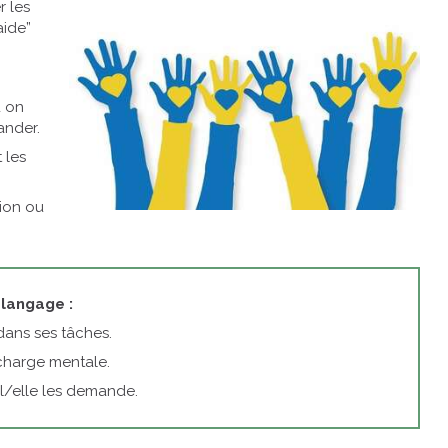
r les
aide”
d on
ander.
 les
tion ou
 langage :
 dans ses tâches.
charge mentale.
il/elle les demande.