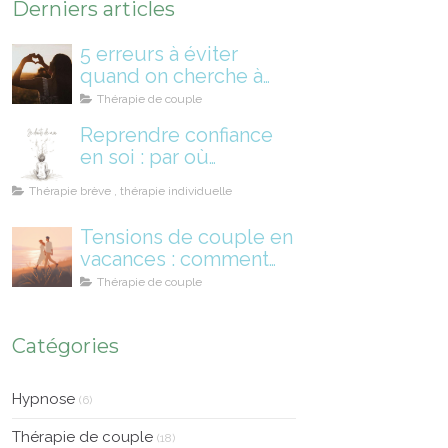
Derniers articles
5 erreurs à éviter
quand on cherche à
sauver son couple
Thérapie de couple
Reprendre confiance
en soi : par où
commencer
Thérapie brève , thérapie individuelle
Tensions de couple en
vacances : comment
préserver votre
Thérapie de couple
relation cet été
Catégories
Hypnose
(6)
Thérapie de couple
(18)