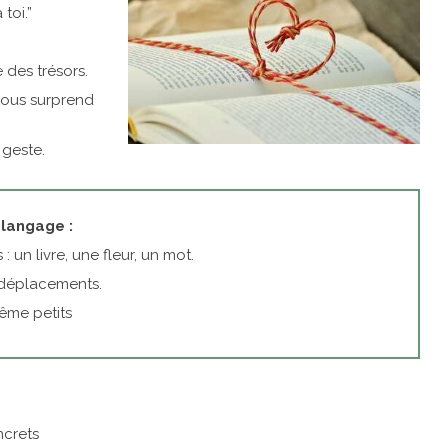
toi.”
 des trésors.
vous surprend
 geste.
 langage :
 un livre, une fleur, un mot.
déplacements.
ême petits
ncrets