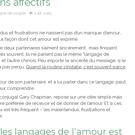
s affectifs
pie de couple
1.4K vues
us et frustrations ne naissent pas d’un manque d’amour…
a façon dont cet amour est exprimé.
ue deux partenaires s’aiment sincèrement… mais finissent
rès souvent, ils ne parlent pas le même "langage de
et l’autre chinois. Peu importe la sincérité du message, si le
a pas perçu.
Quand la routine s'installe, c'est souvent parce
r de son partenaire, et à lui parler dans ce langage, peut
ieux comprendre.
 conjugal Gary Chapman, repose sur une idée simple mais
 préférée de recevoir et de donner de l’amour. Et si ces
 est très fréquent – les malentendus, frustrations et
r.
les langages de l’amour est