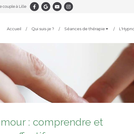
 couple à Lille
Accueil
Qui suis-je ?
Séances de thérapie
L'Hypn
amour : comprendre et