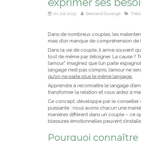
exprimer ses besoin
01 Juil 2025
Bertrand Duvergé
Théra
Dans de nombreux couples, les malentend
mais d’un manque de compréhension de l
Dans la vie de couple, il arrive souvent q
tout de même par s’éloigner. La cause ? T
l’amour". Imaginez que l’un parle espagnol 
langage n’est pas compris, l’amour ne ser
qu'on ne parle plus le même langage.
Apprendre à reconnaître le langage d’amou
transformer la relation et vous aidez à m
Ce concept, développé par le conseiller
puissante : nous avons chacun une manière
manières diffèrent dans un couple – ce qui
blessures émotionnelles peuvent s’installe
Pourquoi connaître 